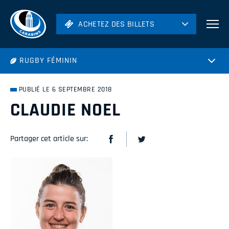
ACHETEZ DES BILLETS
ACHETEZ DES BILLETS
Football
RUGBY FÉMININ
Hockey
Soccer
PUBLIÉ LE 6 SEPTEMBRE 2018
Rugby
CLAUDIE NOEL
Volleyball
Partager cet article sur: