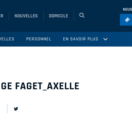
NOUS
ER
NOUVELLES
DOMICILE
Foo
VELLES
PERSONNEL
EN SAVOIR PLUS
Ho
So
Ru
Vol
GE FAGET_AXELLE