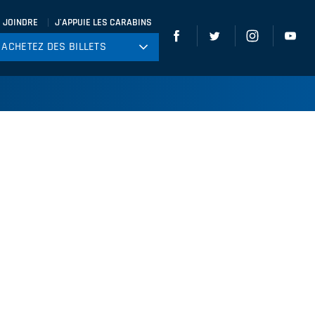
 JOINDRE
J'APPUIE LES CARABINS
ACHETEZ DES BILLETS
ACHETEZ DES BILLETS
tball
ckey
ccer
gby
leyball