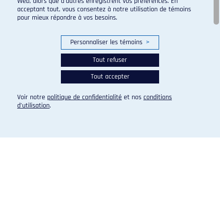
Web, alors que d’autres enregistrent vos préférences. En
acceptant tout, vous consentez à notre utilisation de témoins
pour mieux répondre à vos besoins.
Personnaliser les témoins
>
Tout refuser
Tout accepter
Voir notre
politique de confidentialité
et nos
conditions
d’utilisation
.
RUGBY FÉMININ
Fin du parcours en demi-finale
EN SAVOIR PLUS
PUBLIÉ LE 23 OCTOBRE 2017