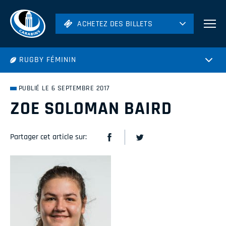
ACHETEZ DES BILLETS
ACHETEZ DES BILLETS
Football
RUGBY FÉMININ
Hockey
Soccer
PUBLIÉ LE 6 SEPTEMBRE 2017
Rugby
ZOE SOLOMAN BAIRD
Volleyball
Partager cet article sur: