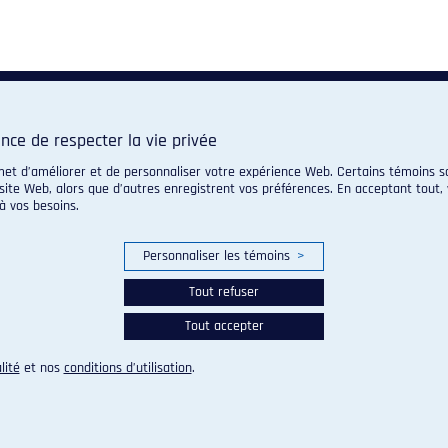
nce de respecter la vie privée
met d’améliorer et de personnaliser votre expérience Web. Certains témoins so
site Web, alors que d’autres enregistrent vos préférences. En acceptant tout, 
 vos besoins.
Personnaliser les témoins
>
Tout refuser
Tout accepter
lité
et nos
conditions d’utilisation
.