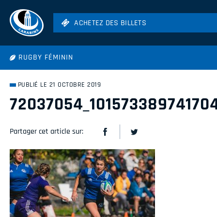
ACHETEZ DES BILLETS
ACHETEZ DES BILLETS
Football
RUGBY FÉMININ
Hockey
Soccer
PUBLIÉ LE 21 OCTOBRE 2019
Rugby
72037054_10157338974170
Volleyball
Partager cet article sur: