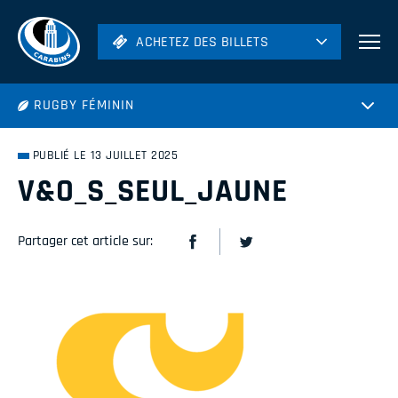
ACHETEZ DES BILLETS
ACHETEZ DES BILLETS
Football
RUGBY FÉMININ
Hockey
Soccer
PUBLIÉ LE 13 JUILLET 2025
Rugby
V&O_S_SEUL_JAUNE
Volleyball
Partager cet article sur: