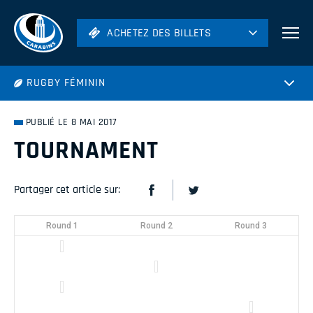
ACHETEZ DES BILLETS
ACHETEZ DES BILLETS
Football
RUGBY FÉMININ
Hockey
Soccer
PUBLIÉ LE 8 MAI 2017
Rugby
TOURNAMENT
Volleyball
Partager cet article sur:
Round 1
Round 2
Round 3