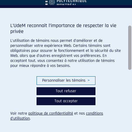
L’UdeM reconnaît l’importance de respecter la vie
privée
L’utilisation de témoins nous permet d’améliorer et de
personnaliser votre expérience Web. Certains témoins sont
obligatoires pour assurer le fonctionnement et la sécurité du site
Web, alors que d’autres enregistrent vos préférences. En
acceptant tout, vous consentez à notre utilisation de témoins
pour mieux répondre à vos besoins.
Personnaliser les témoins
>
Tout refuser
Tout accepter
© 2026 Carabins de l'Université de Montréal. Tous droits
réservés.
Voir notre
politique de confidentialité
et nos
conditions
Paramètres des témoins
d’utilisation
.