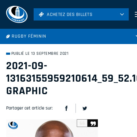
ACHETEZ DES BILLETS
ACHETEZ DES BILLETS
Football
RUGBY FÉMININ
Hockey
Soccer
PUBLIÉ LE 13 SEPTEMBRE 2021
Rugby
2021-09-
Volleyball
13163155959210614_59_52.
GRAPHIC
Partager cet article sur: