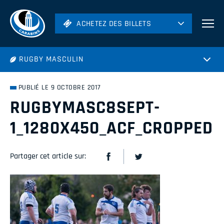
ACHETEZ DES BILLETS
ACHETEZ DES BILLETS
Football
RUGBY MASCULIN
Hockey
Soccer
PUBLIÉ LE 9 OCTOBRE 2017
Rugby
RUGBYMASC8SEPT-
Volleyball
1_1280X450_ACF_CROPPED
Partager cet article sur: