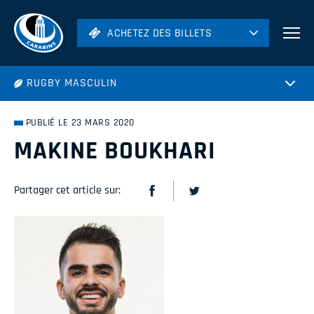
ACHETEZ DES BILLETS
ACHETEZ DES BILLETS
Football
RUGBY MASCULIN
Hockey
Soccer
PUBLIÉ LE 23 MARS 2020
Rugby
MAKINE BOUKHARI
Volleyball
Partager cet article sur: