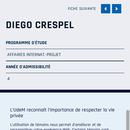
FICHE SUIVANTE
DIEGO CRESPEL
PROGRAMME D'ÉTUDE
AFFAIRES INTERNAT.-PROJET
ANNÉE D'ADMISSIBILITÉ
4
L’UdeM reconnaît l’importance de respecter la vie
privée
Programme de sport d'excellence du campus regroupant :
L’utilisation de témoins nous permet d’améliorer et de
personnaliser votre expérience Web. Certains témoins sont