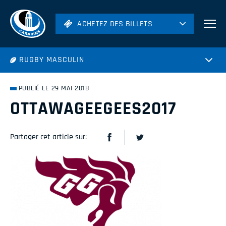
ACHETEZ DES BILLETS
ACHETEZ DES BILLETS
Football
RUGBY MASCULIN
Hockey
Soccer
PUBLIÉ LE 29 MAI 2018
Rugby
OTTAWAGEEGEES2017
Volleyball
Partager cet article sur: