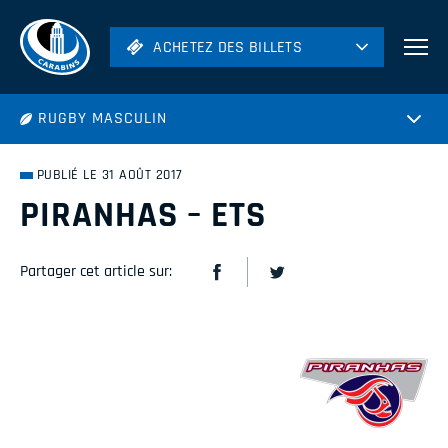
ACHETEZ DES BILLETS
ACHETEZ DES BILLETS
Football
RUGBY MASCULIN
Hockey
Soccer
PUBLIÉ LE 31 AOÛT 2017
Rugby
PIRANHAS – ETS
Volleyball
Partager cet article sur: