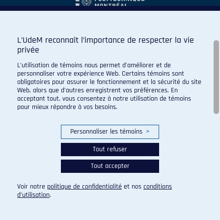
L’UdeM reconnaît l’importance de respecter la vie
privée
L’utilisation de témoins nous permet d’améliorer et de
personnaliser votre expérience Web. Certains témoins sont
obligatoires pour assurer le fonctionnement et la sécurité du site
Web, alors que d’autres enregistrent vos préférences. En
acceptant tout, vous consentez à notre utilisation de témoins
pour mieux répondre à vos besoins.
Personnaliser les témoins
>
Tout refuser
Tout accepter
© 2026 Carabins de l'Université de Montréal. Tous droits
réservés.
Voir notre
politique de confidentialité
et nos
conditions
Paramètres des témoins
d’utilisation
.