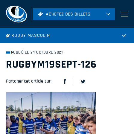
ACHETEZ DES BILLETS
ACHETEZ DES BILLETS
Football
RUGBY MASCULIN
Hockey
Soccer
PUBLIÉ LE 24 OCTOBRE 2021
Rugby
RUGBYM19SEPT-126
Volleyball
Partager cet article sur: