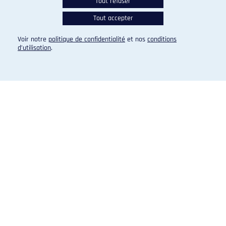
Tout refuser
SKI ALPIN
Tout accepter
Six Carabins à l'Universiade d'hiver
EN SAVOIR PLUS
PUBLIÉ LE 31 JANVIER 2019
Voir notre
politique de confidentialité
et nos
conditions
d’utilisation
.