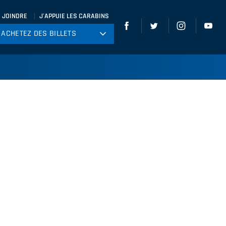
 JOINDRE
J'APPUIE LES CARABINS
ACHETEZ DES BILLETS
ACHETEZ DES BILLETS
tball
ckey
ccer
gby
leyball