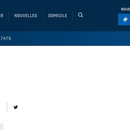
NOUS
ER
NOUVELLES
DOMICILE
Foo
LTATS
Ho
So
Ru
Vol