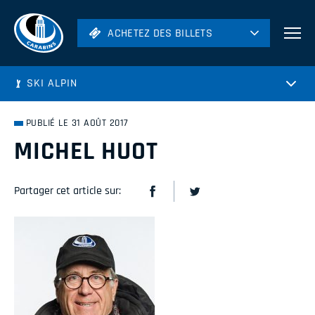
ACHETEZ DES BILLETS
ACHETEZ DES BILLETS
Football
SKI ALPIN
Hockey
Soccer
PUBLIÉ LE 31 AOÛT 2017
Rugby
MICHEL HUOT
Volleyball
Partager cet article sur: