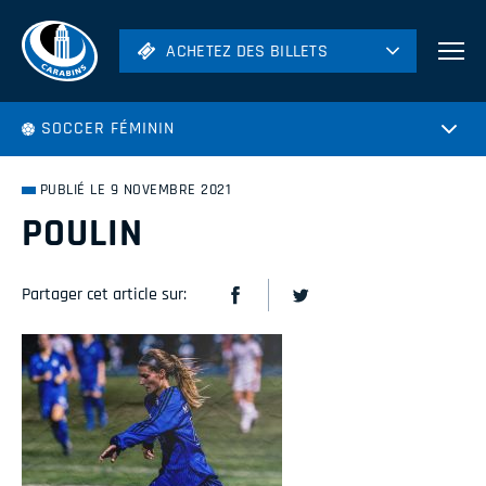
ACHETEZ DES BILLETS
ACHETEZ DES BILLETS
Football
SOCCER FÉMININ
Hockey
Soccer
PUBLIÉ LE 9 NOVEMBRE 2021
Rugby
POULIN
Volleyball
Partager cet article sur: