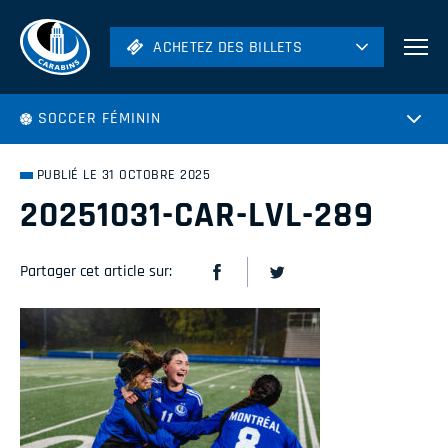
ACHETEZ DES BILLETS
ACHETEZ DES BILLETS
Football
SOCCER FÉMININ
Hockey
Soccer
PUBLIÉ LE 31 OCTOBRE 2025
Rugby
20251031-CAR-LVL-289
Volleyball
Partager cet article sur: