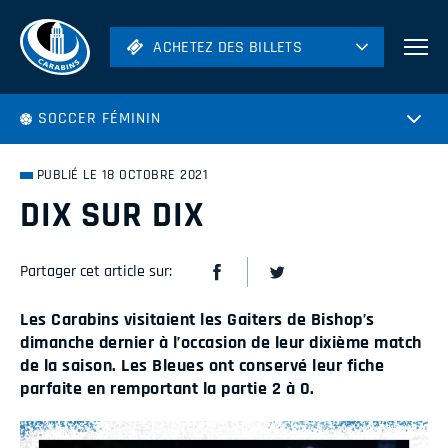
ACHETEZ DES BILLETS
ACHETEZ DES BILLETS
Football
SOCCER FÉMININ
Hockey
Soccer
PUBLIÉ LE 18 OCTOBRE 2021
Rugby
DIX SUR DIX
Volleyball
Partager cet article sur:
Les Carabins visitaient les Gaiters de Bishop’s
dimanche dernier à l’occasion de leur dixième match
de la saison. Les Bleues ont conservé leur fiche
parfaite en remportant la partie 2 à 0.