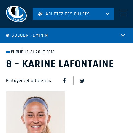
ACHETEZ DES BILLETS
ACHETEZ DES BILLETS
Football
SOCCER FÉMININ
Hockey
Soccer
PUBLIÉ LE 31 AOÛT 2018
Rugby
8 – KARINE LAFONTAINE
Volleyball
Partager cet article sur: