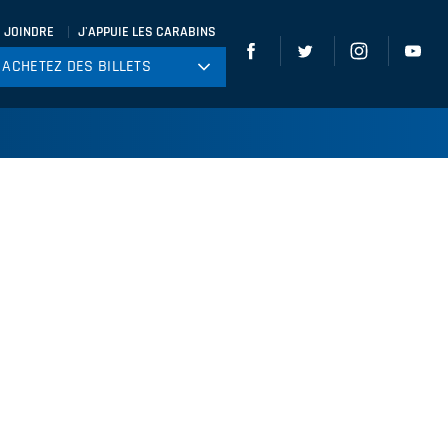
 JOINDRE
J'APPUIE LES CARABINS
ACHETEZ DES BILLETS
ACHETEZ DES BILLETS
tball
ckey
ccer
gby
leyball