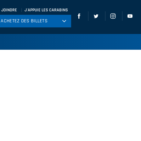
 JOINDRE
J'APPUIE LES CARABINS
ACHETEZ DES BILLETS
ACHETEZ DES BILLETS
tball
ckey
ccer
gby
leyball