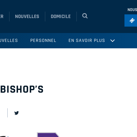
NOUS
ER
NOUVELLES
DOMICILE
Foo
UVELLES
PERSONNEL
EN SAVOIR PLUS
Ho
So
Ru
Vol
BISHOP’S