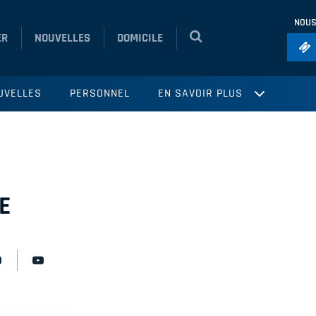
NOUS
ER
NOUVELLES
DOMICILE
Foo
UVELLES
PERSONNEL
EN SAVOIR PLUS
Ho
So
Ru
Vol
E