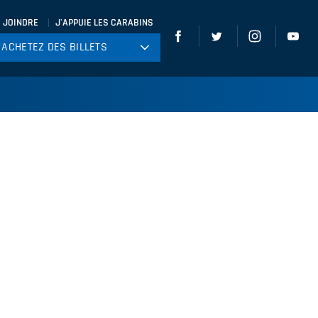
 JOINDRE
J'APPUIE LES CARABINS
ACHETEZ DES BILLETS
ACHETEZ DES BILLETS
tball
ckey
ccer
gby
leyball