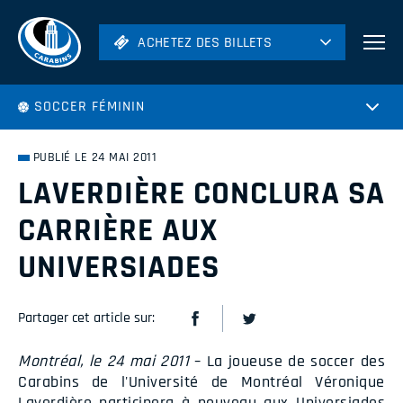
ACHETEZ DES BILLETS
ACHETEZ DES BILLETS
Football
SOCCER FÉMININ
Hockey
Soccer
PUBLIÉ LE 24 MAI 2011
Rugby
LAVERDIÈRE CONCLURA SA
Volleyball
CARRIÈRE AUX
UNIVERSIADES
Partager cet article sur:
Montréal, le 24 mai 2011
– La joueuse de soccer des
Carabins de l'Université de Montréal Véronique
Laverdière participera à nouveau aux Universiades