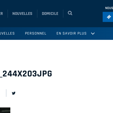
NOUS
ER
NOUVELLES
DOMICILE
Foo
UVELLES
PERSONNEL
EN SAVOIR PLUS
Ho
So
Ru
Vol
_244X203JPG