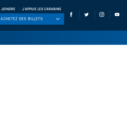
 JOINDRE
J'APPUIE LES CARABINS
ACHETEZ DES BILLETS
ACHETEZ DES BILLETS
tball
ckey
ccer
gby
leyball