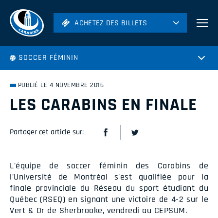
ACHETEZ DES BILLETS
ACHETEZ DES BILLETS
Football
SOCCER FÉMININ
Hockey
Soccer
PUBLIÉ LE 4 NOVEMBRE 2016
Rugby
LES CARABINS EN FINALE
Volleyball
Partager cet article sur:
L'équipe de soccer féminin des Carabins de
l'Université de Montréal s'est qualifiée pour la
finale provinciale du Réseau du sport étudiant du
Québec (RSEQ) en signant une victoire de 4-2 sur le
Vert & Or de Sherbrooke, vendredi au CEPSUM.