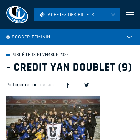
ACHETEZ DES BILLETS
ACHETEZ DES BILLETS
Football
SOCCER FÉMININ
Hockey
Soccer
PUBLIÉ LE 13 NOVEMBRE 2022
Rugby
– CREDIT YAN DOUBLET (9)
Volleyball
Partager cet article sur: