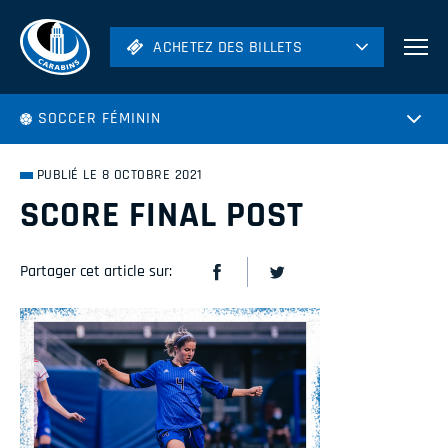
ACHETEZ DES BILLETS
ACHETEZ DES BILLETS
Football
SOCCER FÉMININ
Hockey
Soccer
PUBLIÉ LE 8 OCTOBRE 2021
Rugby
SCORE FINAL POST
Volleyball
Partager cet article sur: