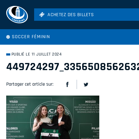
ACHETEZ DES BILLETS
ACHETEZ DES BILLETS
Football
SOCCER FÉMININ
Hockey
Soccer
PUBLIÉ LE 11 JUILLET 2024
Rugby
449724297_335650856263
Volleyball
Partager cet article sur: