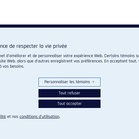
nce de respecter la vie privée
met d’améliorer et de personnaliser votre expérience Web. Certains témoins so
site Web, alors que d’autres enregistrent vos préférences. En acceptant tout, 
 vos besoins.
Personnaliser les témoins
>
Tout refuser
Tout accepter
lité
et nos
conditions d’utilisation
.