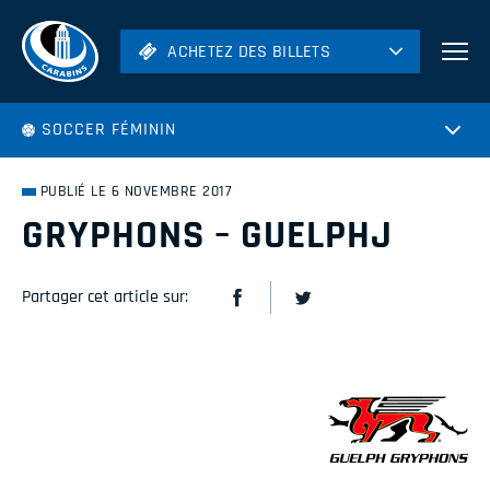
ACHETEZ DES BILLETS
ACHETEZ DES BILLETS
Football
SOCCER FÉMININ
Hockey
Soccer
PUBLIÉ LE 6 NOVEMBRE 2017
Rugby
GRYPHONS – GUELPHJ
Volleyball
Partager cet article sur: