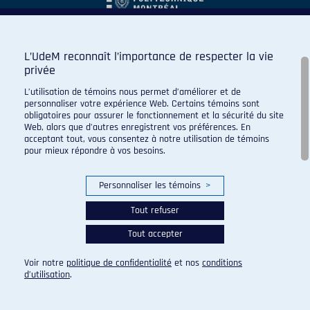
L’UdeM reconnaît l’importance de respecter la vie
privée
L’utilisation de témoins nous permet d’améliorer et de
personnaliser votre expérience Web. Certains témoins sont
obligatoires pour assurer le fonctionnement et la sécurité du site
Web, alors que d’autres enregistrent vos préférences. En
acceptant tout, vous consentez à notre utilisation de témoins
pour mieux répondre à vos besoins.
Personnaliser les témoins
>
Tout refuser
Tout accepter
© 2026 Carabins de l'Université de Montréal. Tous droits
réservés.
Voir notre
politique de confidentialité
et nos
conditions
Paramètres des témoins
d’utilisation
.