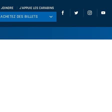
 JOINDRE
J'APPUIE LES CARABINS
ACHETEZ DES BILLETS
ACHETEZ DES BILLETS
tball
ckey
ccer
gby
leyball