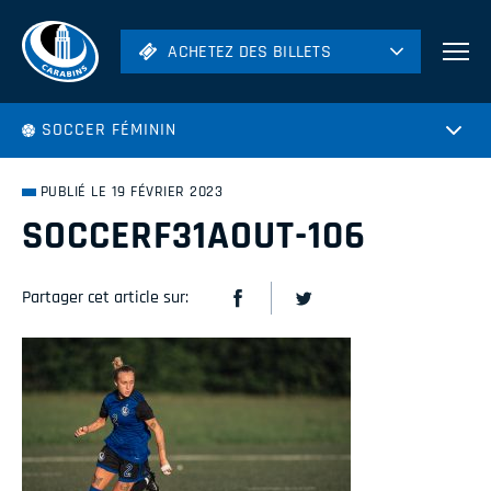
ACHETEZ DES BILLETS
ACHETEZ DES BILLETS
Football
SOCCER FÉMININ
Hockey
Soccer
PUBLIÉ LE 19 FÉVRIER 2023
Rugby
SOCCERF31AOUT-106
Volleyball
Partager cet article sur: