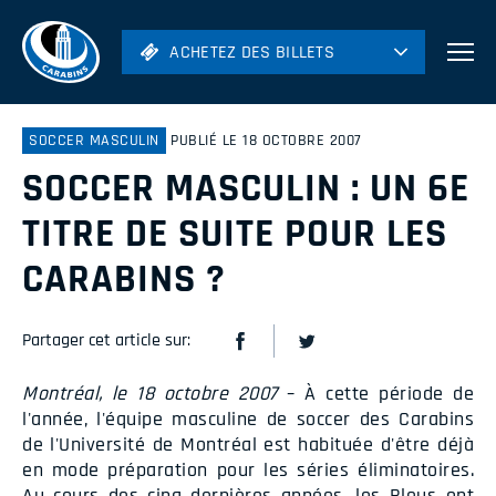
ACHETEZ DES BILLETS
ACHETEZ DES BILLETS
Football
Hockey
SOCCER MASCULIN
PUBLIÉ LE 18 OCTOBRE 2007
SOCCER MASCULIN : UN 6E
Soccer
Rugby
TITRE DE SUITE POUR LES
Volleyball
CARABINS ?
Partager cet article sur:
Montréal, le 18 octobre 2007
– À cette période de
l'année, l'équipe masculine de soccer des Carabins
de l'Université de Montréal est habituée d'être déjà
en mode préparation pour les séries éliminatoires.
Au cours des cinq dernières années, les Bleus ont