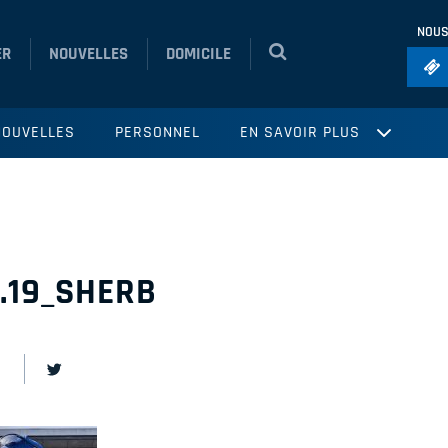
NOUS
ER
NOUVELLES
DOMICILE
Foo
NOUVELLES
PERSONNEL
EN SAVOIR PLUS
Ho
So
Ru
Vol
1.19_SHERB