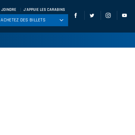
 JOINDRE
J'APPUIE LES CARABINS
ACHETEZ DES BILLETS
ACHETEZ DES BILLETS
tball
ckey
ccer
gby
leyball