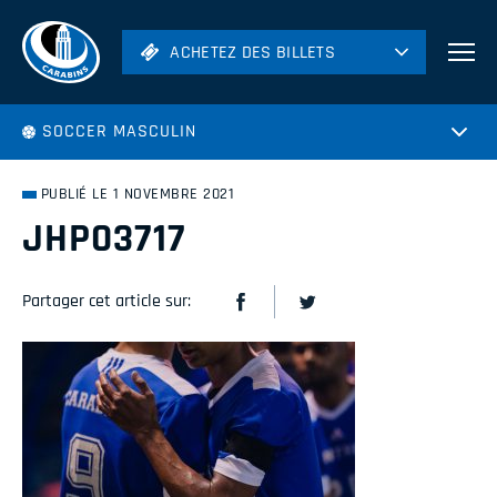
ACHETEZ DES BILLETS
ACHETEZ DES BILLETS
Football
SOCCER MASCULIN
Hockey
Soccer
PUBLIÉ LE 1 NOVEMBRE 2021
Rugby
JHP03717
Volleyball
Partager cet article sur: