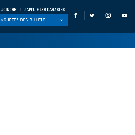
 JOINDRE
J'APPUIE LES CARABINS
ACHETEZ DES BILLETS
ACHETEZ DES BILLETS
tball
ckey
ccer
gby
leyball