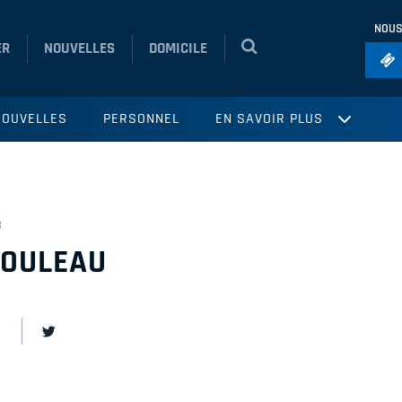
NOUS
ER
NOUVELLES
DOMICILE
Foo
NOUVELLES
PERSONNEL
EN SAVOIR PLUS
Ho
So
Ru
8
Vol
ROULEAU