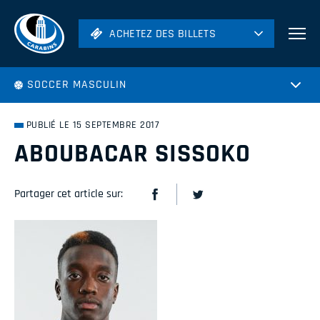
ACHETEZ DES BILLETS
ACHETEZ DES BILLETS
Football
SOCCER MASCULIN
Hockey
Soccer
PUBLIÉ LE 15 SEPTEMBRE 2017
Rugby
ABOUBACAR SISSOKO
Volleyball
Partager cet article sur: