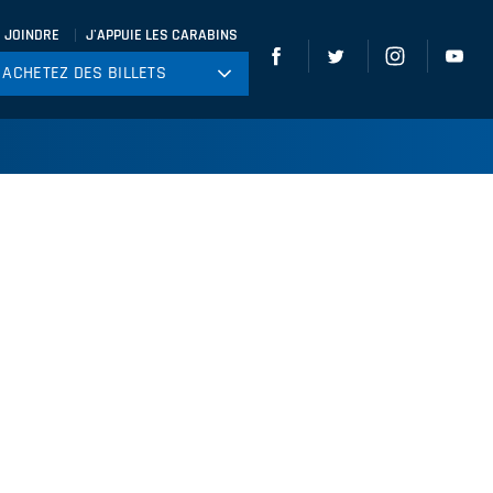
 JOINDRE
J'APPUIE LES CARABINS
ACHETEZ DES BILLETS
ACHETEZ DES BILLETS
tball
ckey
ccer
gby
leyball