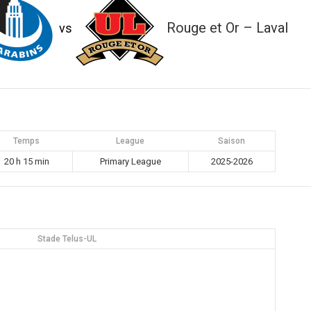
Rouge et Or – Laval
vs
Temps
League
Saison
20 h 15 min
Primary League
2025-2026
Stade Telus-UL