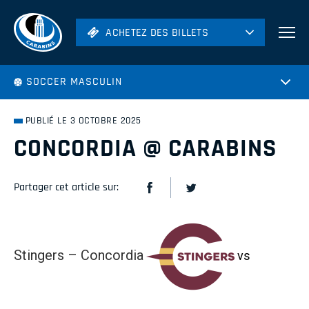
ACHETEZ DES BILLETS
ACHETEZ DES BILLETS
Football
SOCCER MASCULIN
Hockey
Soccer
PUBLIÉ LE 3 OCTOBRE 2025
Rugby
CONCORDIA @ CARABINS
Volleyball
Partager cet article sur:
Stingers – Concordia
vs