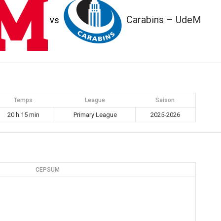
Carabins – UdeM
vs
Temps
League
Saison
20 h 15 min
Primary League
2025-2026
CEPSUM