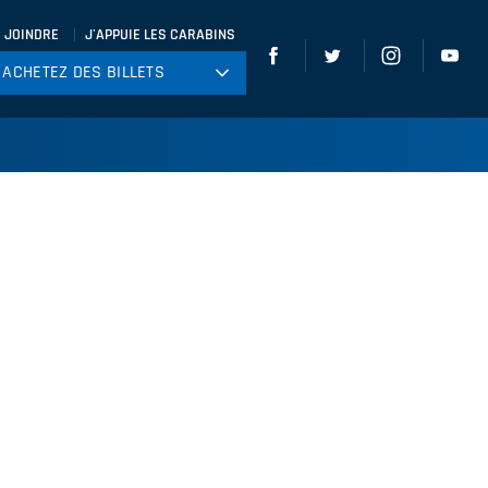
 JOINDRE
J'APPUIE LES CARABINS
ACHETEZ DES BILLETS
ACHETEZ DES BILLETS
tball
ckey
ccer
gby
leyball