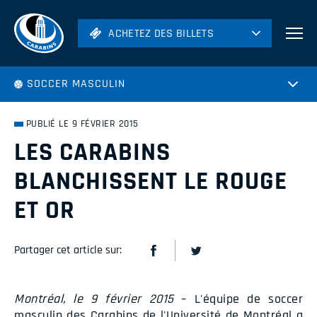
ACHETEZ DES BILLETS
ACHETEZ DES BILLETS
Football
SOCCER MASCULIN
Hockey
Soccer
PUBLIÉ LE 9 FÉVRIER 2015
Rugby
LES CARABINS
Volleyball
BLANCHISSENT LE ROUGE
ET OR
Partager cet article sur:
Montréal, le 9 février 2015
– L'équipe de soccer
masculin des Carabins de l'Université de Montréal a