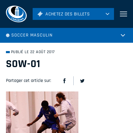
ACHETEZ DES BILLETS
ACHETEZ DES BILLETS
Football
SOCCER MASCULIN
Hockey
Soccer
PUBLIÉ LE 22 AOÛT 2017
Rugby
SOW-01
Volleyball
Partager cet article sur: