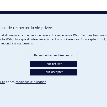
nce de respecter la vie privée
met d’améliorer et de personnaliser votre expérience Web. Certains témoins so
 site Web, alors que d’autres enregistrent vos préférences. En acceptant tout
x répondre à vos besoins.
Personnaliser les témoins
>
Tout refuser
Tout accepter
lité
et nos
conditions d’utilisation
.