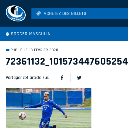
ACHETEZ DES BILLETS
ACHETEZ DES BILLETS
Football
SOCCER MASCULIN
Hockey
Soccer
PUBLIÉ LE 18 FÉVRIER 2020
Rugby
72361132_10157344760525
Volleyball
Partager cet article sur: