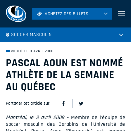
ACHETEZ DES BILLETS
ACHETEZ DES BILLETS
Football
SOCCER MASCULIN
Hockey
Soccer
PUBLIÉ LE 3 AVRIL 2008
Rugby
PASCAL AOUN EST NOMMÉ
Volleyball
ATHLÈTE DE LA SEMAINE
AU QUÉBEC
Partager cet article sur:
Montréal, le 3 avril 2008
– Membre de l'équipe de
soccer masculin des Carabins de l'Université de
Montréal, Pascal Aoun (Pharmacie) est nommé