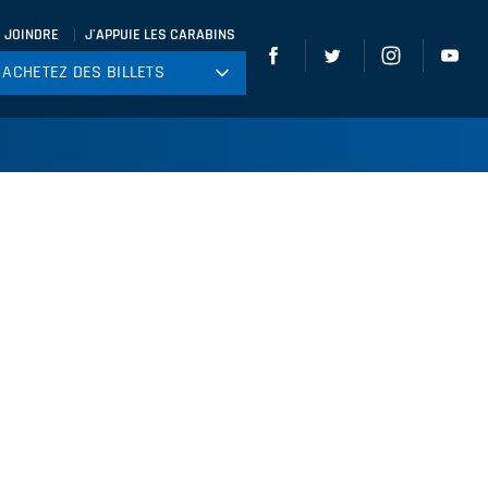
 JOINDRE
J'APPUIE LES CARABINS
ACHETEZ DES BILLETS
ACHETEZ DES BILLETS
tball
ckey
ccer
gby
leyball