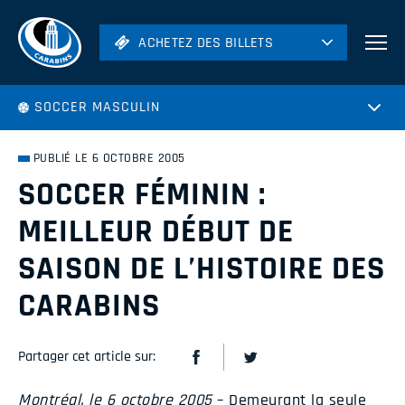
ACHETEZ DES BILLETS
ACHETEZ DES BILLETS
Football
SOCCER MASCULIN
Hockey
Soccer
PUBLIÉ LE 6 OCTOBRE 2005
Rugby
SOCCER FÉMININ :
Volleyball
MEILLEUR DÉBUT DE
SAISON DE L’HISTOIRE DES
CARABINS
Partager cet article sur:
Montréal, le 6 octobre 2005
– Demeurant la seule