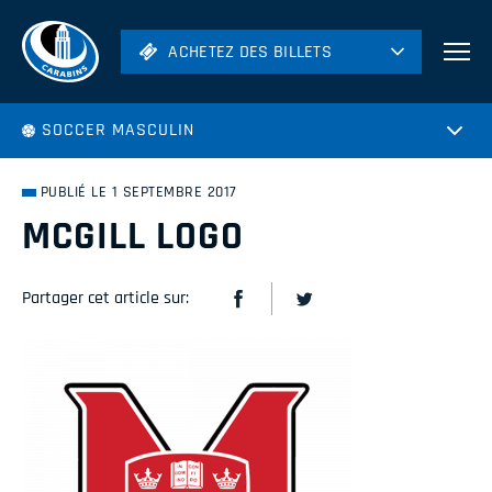
ACHETEZ DES BILLETS
ACHETEZ DES BILLETS
Football
SOCCER MASCULIN
Hockey
Soccer
PUBLIÉ LE 1 SEPTEMBRE 2017
Rugby
MCGILL LOGO
Volleyball
Partager cet article sur: