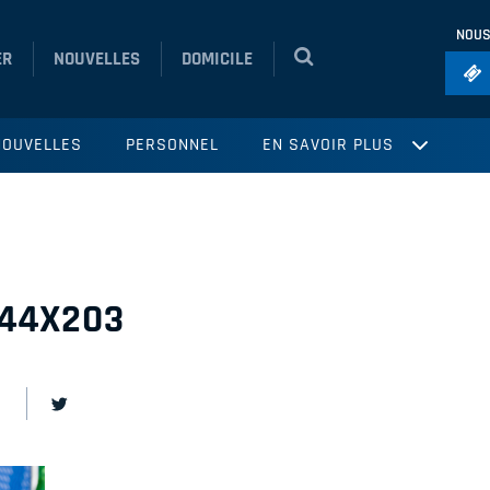
NOUS
ER
NOUVELLES
DOMICILE
Foo
NOUVELLES
PERSONNEL
EN SAVOIR PLUS
Ho
So
Ru
Vol
44X203