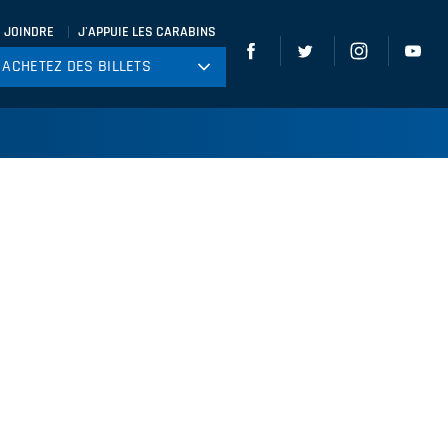
 JOINDRE
J'APPUIE LES CARABINS
ACHETEZ DES BILLETS
ACHETEZ DES BILLETS
tball
ckey
ccer
gby
leyball